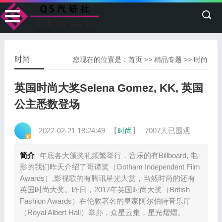
时尚
您现在的位置是：
首页
>>
精品专题
>>
时尚
英国时尚大奖Selena Gomez, KK, 英国
公主悉数登场
2022-02-21 18:24:49
【
时尚
】
7007人已围观
简介
年底各大颁奖礼频繁举行，音乐的有Billboard, 电
影的我们昨天介绍了哥谭奖（Gotham Independent Film
Awards）,影视歌的有腾讯星光大赏，当然时尚的还有
英国时尚大奖。昨日，2017年英国时尚大奖（British
Fashion Awards）在伦敦著名的皇家阿尔伯特音乐厅
（Royal Albert Hall）举办，众星云集，星光熠熠。