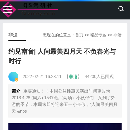
非遗
您现在的位置是：
首页
>>
精品专题
>>
非遗
约见南音| 人间最美四月天 不负春光与
时行
2022-02-21 16:28:11
【
非遗
】
44200人已围观
简介
重要通知！！本周公益性惠民演出时间更改为
2018.4.28 (周六) 15:00起（两场）小伙伴们，又到了郊
游的季节，本周末即将迎来五一小长假，“人间最美四月
天 &nbs