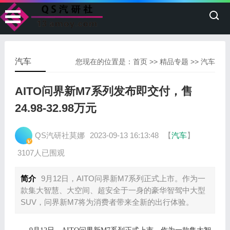
汽车
您现在的位置是：
首页
>>
精品专题
>>
汽车
AITO问界新M7系列发布即交付，售
24.98-32.98万元
QS汽研社莫娜
2023-09-13 16:13:48
【
汽车
】
3107人已围观
简介
9月12日，AITO问界新M7系列正式上市。作为一
款集大智慧、大空间、超安全于一身的豪华智驾中大型
SUV，问界新M7将为消费者带来全新的出行体验。