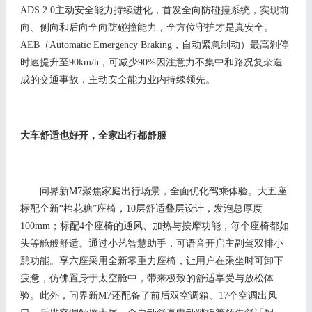
ADS 2.0
主动安全能力持续进化，首发全向防碰撞系统，实现前
向、侧向和后向全向防碰撞能力，全方位守护才是真安全
。
A
EB
（
Automatic Emergency Braking
，
自动紧急制动
）最高刹停
时速提升至
9
0
km
/h
，可
减少
90%
因注意力不集中和路况复杂造
成的交通事故
，主动安全能力业内持续领先
。
大车
舒适也
好开
，全家
出行
都舒服
问界新
M7
聚焦
家庭出行
场景，
全面优化
驾乘体验
。大五座
标配全新
“棉花糖”座椅，1
0
层舒适叠层设计，发泡总厚度
100
mm；
标配
4个座椅的通风
、
加热
与
按摩功能
，每个座椅都如
头等舱般舒适
。
通过小艺智慧助手，可语音开启主副驾双排小
憩
功能。享六
座采用全新零重力座椅，让用户在乘坐时可卸下
疲惫，仿佛置身于太空舱中，带来极致的舒适享受与放松体
验。
此外，
问界新
M
7还配备了前后双空调
箱
、
17个空调出风