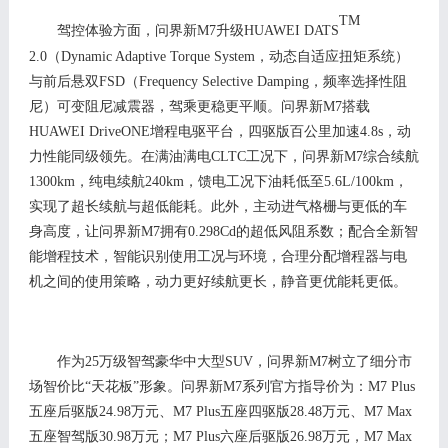
TM
驾
控
体验方面，问界新
M7
升级
HUAWEI DATS
2.0
（
Dynamic Adaptive Torque System
，动态自适应扭矩系统）
与
前后悬
双
FSD
（
F
requency Selective Damping
，频率选择性阻
尼）
可变阻尼减震器
，驾乘更稳更平顺。问界新
M7
搭载
HUAWEI DriveONE增程电驱
平台，
四驱版百公里加速
4.8s
，动
力
性能同级领先。在满油满电
C
LTC
工况下，问界新
M
7
综合续航
1300km
，
纯电续航
240km
，
馈电
工况下
油耗
低至
5.6L/100km
，
实现了超长续航与超低能耗。
此外，
主动进气格栅与更低的车
身高度，让问界新
M
7
拥有
0
.298C
d的超低风阻系数；配合全新智
能增程技术，
智能识别使用工况与环境，合理分配增程器与电
机之间的使用策略，动力更好续航更长，
静音
更优能耗更低
。
作为
2
5
万级智驾豪华中大型
S
UV，问界新M7
树
立了细分市
场
智价比
“天花板”形象
。
问界新
M7
系列
官方指导
价为：
M7 P
lus
五座后驱版
24.98
万元
、
M7 P
lus五座四驱版
28.48
万元、
M7 M
ax
五座智驾版
30.98
万元；
M7 P
lus六座后驱版
26.98
万元，
M7
Max