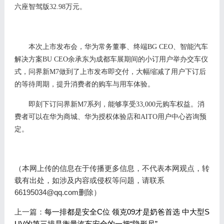
六座智驾版
32.98
万
元。
本次上市发布会，华为常务董事、终端
B
G CEO
、智能汽车
解决方案
B
U CEO
余承东为成都车展期间的
小订
用户举办交车仪
式，问界新
M
7
做到了上市发布即交付，大幅缩减了用户
下订
后
的等待周期，提升消费者的购车与用车体验。
即刻下订问界新
M
7
系列，能够享受
33,000元
购车
权益
。
消
费者可以在
华为商城
、
华为授权体验店
和
AITO用户中心咨询预
定。
（本网上传的信息在于传播更多信息，不代表本网观点，转
载有出处，如涉及内容或侵权等问题，请联系
66195034@qq.com删除）
上一篇：
每一排都是安全C位 领克09才是奶爸首选 中大型S
UV的第三排是衡量汽车安全的一把“隐形尺”