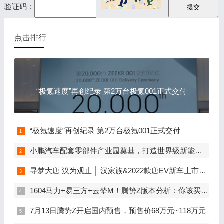
验证码：
点击排行
“极氪速度”再创纪录 第2万台极氪001正式交付
“极氪速度”再创纪录 第2万台极氪001正式交付
小鹏汽车配套零部件产业园奠基，打造世界级新能源智能汽车集群
寻梦大唐 汉为观止 │ 汉家族&2022款唐EV新车上市发布会，敬请期待！
1604马力+易三方+云辇M！腾势Z版本分析：你该买谁？
7月13日腾势Z开启国内预售，预售价68万元~118万元