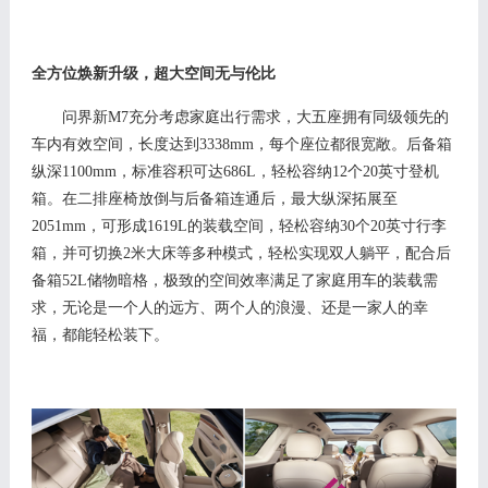
全方位
焕新
升级，
超
大空间
无与伦比
问界新
M7充分考虑家庭出行需求，
大五座
拥有同级
领先的
车内有效空间
，长度
达到
3338mm，
每个座位都很宽敞。后备箱
纵深
1
100
mm，标准
容积
可达
686L，轻松容纳12个20英寸登机
箱
。在
二排座椅放倒与后备
箱
连通
后
，最大纵深
拓展至
2051
mm
，
可
形成
1619
L
的装载空间
，
轻松
容纳
30个20英寸行李
箱
，并
可切换
2米大床等多种模式，轻松实现双人躺平，配合后
备
箱
52L储物暗格，
极致的空间效率
满足
了家庭
用车
的装载
需
求
，无论是一个人的远方、两个人的浪漫、还是一家人的幸
福，都能轻松装下。