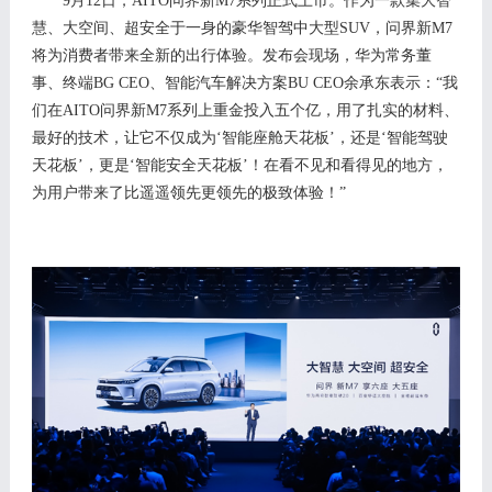
9月12日，AITO问界新M7
系列
正式
上市
。作为一款集大智
慧、大空间、超安全于一身的
豪华智驾中大型
S
UV，问界新M7
将为消费者带来全新的出行体验。
发布会现场，
华为常务董
事、终端
BG CEO、智能汽车解决方案BU CEO余承东表示：“
我
们在
AITO问界新M7
系列上
重金投入五个亿，用了扎实的材料、
最
好的技术，让它不仅成为
‘智能座舱天花板’，还是‘智能驾驶
天花板’，更是‘智能安全天花板’！在看不见和看得见的地方，
为用户带来了比遥遥领先更领先的极致体验！”