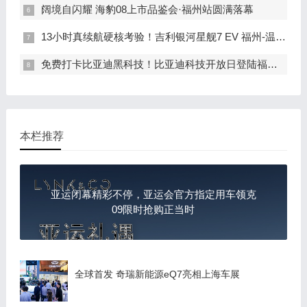
阔境自闪耀 海豹08上市品鉴会·福州站圆满落幕
13小时真续航硬核考验！吉利银河星舰7 EV 福州-温州长测达成率92.73%
免费打卡比亚迪黑科技！比亚迪科技开放日登陆福州车展
本栏推荐
亚运闭幕精彩不停，亚运会官方指定用车领克
09限时抢购正当时
全球首发 奇瑞新能源eQ7亮相上海车展