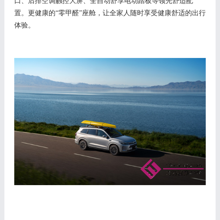
口
、
后排空调
触
控大屏
、全自动舒享电动踏板
等
领先舒适
配
置
。更健康的
“零甲醛”座舱，让全家人随时
享受
健康
舒适
的出行
体验
。