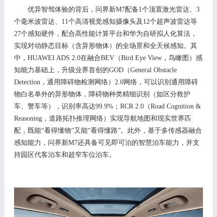
优异智驾体验的背后，问界新
M
7
配备
1
个顶置激光雷达、
3
个毫米波雷达、
11
个高清视觉感知摄像头及
12
个超声波雷达等
2
7
个感知硬件
，
配合高性能计算平台和华为自
研
拟人化
算法，
实现对动静态目标（含异形物体
）的全场景和全天候感知
。其
中，
H
UAWEI ADS 2.0
在
融合
BEV
（
Bird Eye
V
iew
，鸟瞰图）感
知
能力
基础上，升级业界首创的
GOD
（
General Obstacle
Detection
，通用障碍物检测网络）
2.0
网络，可以识别通用障碍
物白名单外的异形物体，障碍物种类精细识别（如区分救护
车、警车等），识别率高达
9
9.9
%
；
R
CR 2.0
（
Road Cognition &
Reasoning
，道路拓扑推理网络）实现导航地图和现实世界匹
配，既能
“看得懂物”又能“看得懂路”。此外，基于
多传感器
融合
感知能力，问界新
M7
还具备
可见即可泊
的智慧泊车能力，并支
持园区代客泊车和超窄车位泊车。