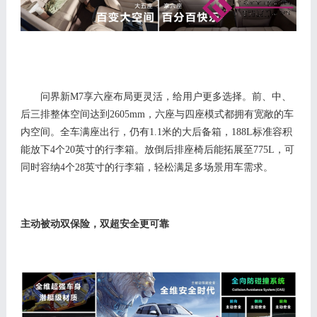
问界新
M
7
享六座
布局更灵活，给用户更多选择。
前、中、
后三排整体空间达到
2605mm，六座与四座模式
都拥有宽敞的车
内空间。全车满座出行，仍有
1
.
1
米的
大后备箱
，
1
88L
标准容积
能
放下
4个20英寸的行李箱。放倒后排座椅
后能拓展至
7
75L，
可
同时容纳
4个28英寸的行李箱，
轻松满足多场景用车需求。
主动被动双保险
，双超
安全更可靠