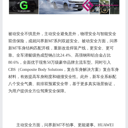
被动安全不惧意外，主动安全避免意外，物理安全与智能安全
双倍保险，成就问界新
M
7
系列双超安全。被动
安全方面，问界
新
M7车身结构匹配开模，重新改造焊装产线
，更安全、更可
靠
。
全车潜艇级热成型钢占比
24.4%
、高强钢和铝
合金占比
80.6%
，
全面优于现售
50万级豪华品牌主流车型
。同时引入
CBS
（
Composite Body Solutions，复合车身解决方案
）
复合车身
材料
，
有效提高
车身刚度和碰撞
安全性
。此外，新车全系
标配
八个安全气囊、前排双预紧安全带，
基于更多真实场景验证，
为用户提供全方位驾乘安全保障。
主动安全方面，问界新
M
7
不怕事、更能避事。
H
UAWEI