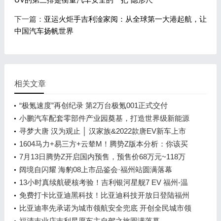
下一篇：
亚运火炬手吉利淦家阅：从全球第一大港起航，让
中国汽车扬帆世界
相关文章
“极氪速度”再创纪录 第2万台极氪001正式交付
小鹏汽车配套零部件产业园奠基，打造世界级新能源
智能汽车集群
寻梦大唐 汉为观止 │ 汉家族&2022款唐EV新车上市
发布会，敬请期待！
1604马力+易三方+云辇M！腾势Z版本分析：你该买
谁？
7月13日腾势Z开启国内预售，预售价68万元~118万
元
阔境自闪耀 海豹08上市品鉴会·福州站圆满落幕
13小时真续航硬核考验！吉利银河星舰7 EV 福州-温
州长测达成率92.73%
免费打卡比亚迪黑科技！比亚迪科技开放日登陆福州
车展
比亚迪率先承诺为城市领航安全兜底 开创全民城市领
航时代
福清吉业店吉利星愿车主自驾之旅圆满落幕