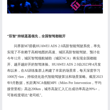
“双智”持续遥遥领先，全国智驾都能开
问界新
M7搭载HUAWEI ADS 2.0高阶智能驾驶系统
，
率先
实现
了
不依赖于高精地图的高速、城区高阶智能驾驶
。
预
计
在
今年
12月
，城区智驾领航辅助（城区
N
CA
）
将实现全国都能
开、越开越好开的智驾体验。
H
UAWEI ADS 2.0
自
2
023
年
4月发
布以来，在
AI
训练集群上构建了丰富的场景库
，每天深度学习
1
000
万
+km，持续优化迭代智能驾驶算法和场景策略
。
截至
2023
年9月
数据，长距离
N
CA
领航
MPI
（
Miles Per Intervention
，
平均
接管里程
）
高达
200km，
城市高架汇入汇出成功率高达
99%+，
可靠程度堪比“老司机”。