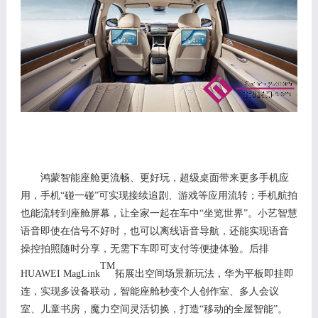
鸿蒙智能座舱
更流畅、更好玩，
超级桌面
带来更多手机应
用，手机
“碰一碰”可实现接续追剧、游戏等应用流转；手机航拍
也能流转到座舱屏幕，让全家一起在车中“坐览世界”。小艺智慧
语音即使在信号不好时，也可以离线语音导航，还能实现语音
操控拍照随时分享，无需下车即可支付等便捷体验。后排
TM
H
UAWEI MagLink
拓展出空间场景新玩法，华为平板
即挂即
连，实现
多设备联动
，智能座舱秒变个人创作室、多人会议
室、儿童书房
，
魔力
空间灵活切换
，打造
“移动的全屋智能”。