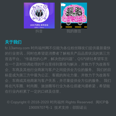
抖音
我的微信
关于我们
fz.13amoy.com 时尚福州网不仅能为各位粉丝聊友们提供最新最快
的行业资讯，同时也希望是消费者了解相关产品品质状况的第三方
首选平台。 “传递您的心声，解决您的问题”，QS汽研社希望车主
在一个及时协调处理的平台里得到重视与解决，并致力于为改善车
企、车商及其他行业商家与客户之间提供全方位的服务。 我们的目
标是成为第三方中最为公正、客观的舆论力量。并致力于为改善车
企、车商或其他商家与客户关系，并尽量提供全方位的服务。 我们
将在汽车圈、时尚圈、旅游圈等行业为各位搭建沟通桥梁，希望能
在行业内积累了一定的口碑及信誉。
© Copyright © 2018-2020 时尚福州 Rights Reserved.
闽ICP备
19009707号-1
技术支持：邵阳诺云