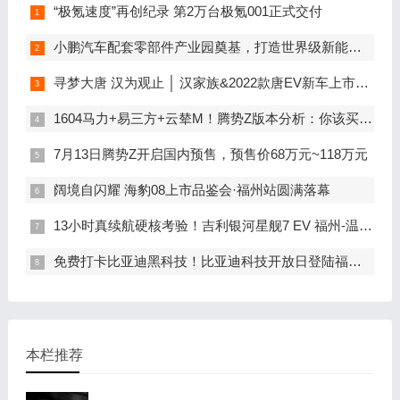
“极氪速度”再创纪录 第2万台极氪001正式交付
小鹏汽车配套零部件产业园奠基，打造世界级新能源智能汽车集群
寻梦大唐 汉为观止 │ 汉家族&2022款唐EV新车上市发布会，敬请期待！
1604马力+易三方+云辇M！腾势Z版本分析：你该买谁？
7月13日腾势Z开启国内预售，预售价68万元~118万元
阔境自闪耀 海豹08上市品鉴会·福州站圆满落幕
13小时真续航硬核考验！吉利银河星舰7 EV 福州-温州长测达成率92.73%
免费打卡比亚迪黑科技！比亚迪科技开放日登陆福州车展
本栏推荐