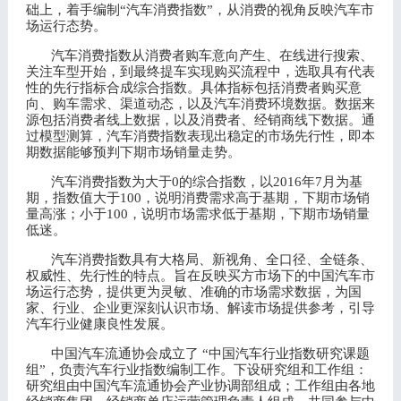
础上，着手编制
“汽车消费指数”，从消费的视角反映汽车市
场运行态势。
汽车消费指数从消费者购车意向产生、在线进行搜索、
关注车型开始，到最终提车实现购买流程中，选取具有代表
性的先行指标合成综合指数。具体指标包括消费者购买意
向、购车需求、渠道动态，以及汽车消费环境数据。数据来
源包括消费者线上数据，以及消费者、经销商线下数据。通
过模型测算，汽车消费指数表现出稳定的市场先行性，即本
期数据能够预判下期市场销量走势。
汽车消费指数为大于
0的综合指数，以2016年7月为基
期，指数值大于100，说明消费需求高于基期，下期市场销
量高涨；小于100，说明市场需求低于基期，下期市场销量
低迷。
汽车消费指数具有大格局、新视角、全口径、全链条、
权威性、先行性的特点。旨在反映买方市场下的中国汽车市
场运行态势，提供更为灵敏、准确的市场需求数据，为国
家、行业、企业更深刻认识市场、解读市场提供参考，引导
汽车行业健康良性发展。
中国汽车流通协会成立了
“中国汽车行业指数研究课题
组”，负责汽车行业指数编制工作。下设研究组和工作组：
研究组由中国汽车流通协会产业协调部组成；工作组由各地