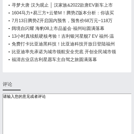
智能汽车集群
寻梦大唐 汉为观止 │ 汉家族&2022款唐EV新车上市
发布会，敬请期待！
1604马力+易三方+云辇M！腾势Z版本分析：你该买
谁？
7月13日腾势Z开启国内预售，预售价68万元~118万
元
阔境自闪耀 海豹08上市品鉴会·福州站圆满落幕
13小时真续航硬核考验！吉利银河星舰7 EV 福州-温
州长测达成率92.73%
免费打卡比亚迪黑科技！比亚迪科技开放日登陆福州
车展
比亚迪率先承诺为城市领航安全兜底 开创全民城市领
航时代
福清吉业店吉利星愿车主自驾之旅圆满落幕
评论