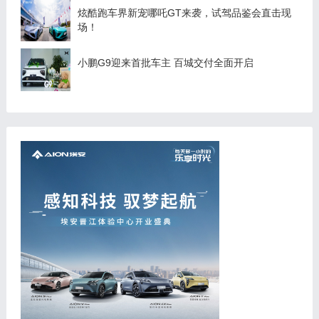
炫酷跑车界新宠哪吒GT来袭，试驾品鉴会直击现
场！
小鹏G9迎来首批车主 百城交付全面开启