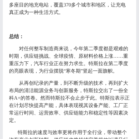
多座目的地充电站，覆盖
3
70
多个城市和地区，让充电
真正成为一种生活方式。
总结：
对任何整车制造商来说，今年第二季度都是艰难的
时期，供应链挑战、全球疫情、原材料价格上涨
……重
重压力下，汽车行业正在努力求生。特斯拉在第二季度
的亮眼表现，为行业摆脱“寒冬期”竖起一面旗帜。
从再创纪录的产量，到不断升级的技术，再到扩大
布局的清洁能源业务与创新服务，特斯拉交出了一份全
科
A+的答卷。然而特斯拉不会止步于此。特斯拉表示正
在计划尽快提高产能，
具体表现
视其设备产能、工厂正
常运行时间、运营效率、供应链能力和稳定性等因素
决
定
。
特斯拉的速度与效率更将作用于全行业，带动整个