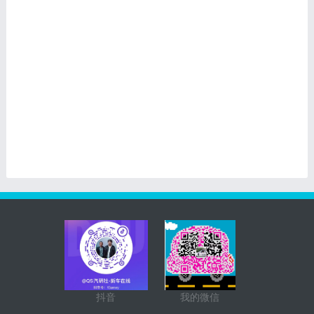
抖音
我的微信