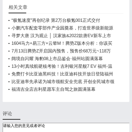
相关文章
“极氪速度”再创纪录 第2万台极氪001正式交付
小鹏汽车配套零部件产业园奠基，打造世界级新能源
智能汽车集群
寻梦大唐 汉为观止 │ 汉家族&2022款唐EV新车上市
发布会，敬请期待！
1604马力+易三方+云辇M！腾势Z版本分析：你该买
谁？
7月13日腾势Z开启国内预售，预售价68万元~118万
元
阔境自闪耀 海豹08上市品鉴会·福州站圆满落幕
13小时真续航硬核考验！吉利银河星舰7 EV 福州-温
州长测达成率92.73%
免费打卡比亚迪黑科技！比亚迪科技开放日登陆福州
车展
比亚迪率先承诺为城市领航安全兜底 开创全民城市领
航时代
福清吉业店吉利星愿车主自驾之旅圆满落幕
评论