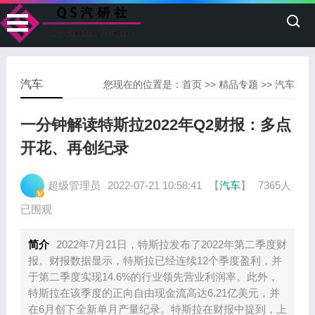
汽车
您现在的位置是：
首页
>>
精品专题
>>
汽车
一分钟解读特斯拉2022年Q2财报：多点
开花、再创纪录
超级管理员
2022-07-21 10:58:41
【
汽车
】
7365人
已围观
简介
2022年7月21日，特斯拉发布了2022年第二季度财
报。财报数据显示，特斯拉已经连续12个季度盈利，并
于第二季度实现14.6%的行业领先营业利润率。此外，
特斯拉在该季度的正向自由现金流高达6.21亿美元，并
在6月创下全新单月产量纪录。特斯拉在财报中提到，上