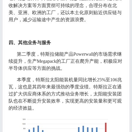
收解决方案等方面贯彻可持续的理念，
合理
分布
在
北
美
、
亚洲
、
欧洲的工厂，还以本土化原则贴近供应链与
用户
，减少运输途中产生的资源浪费。
四、其他业务与服务
第二季度，特斯拉储能产品
Powerwall的
市场需求继
续提升
，
生产
Megapack的工厂正在爬升产能，
积极应对
半导体供应等方面的挑战。
本季度，特斯拉太阳能装机量同比增长
25%至106兆
瓦，这也是
其
四年来最强劲的季度业绩。
特斯拉正在
通
过扩大供应商体系的方式推动业务增长
，
太阳能安装团
队也在不断提升安装效率，实现更高的安装量和更可观
的经济效益。