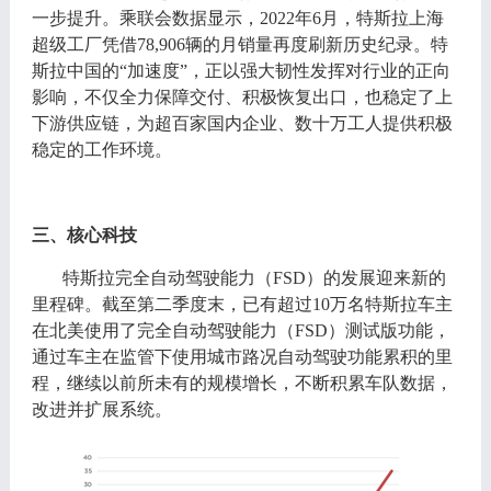
一步提升
。乘联会数据显示，
2022年6月，特斯拉上海
超级工厂凭借78,906辆的
月销量
再度刷新历史纪录
。特
斯拉中国的
“加速度”，正以强大韧性发挥对行业的正向
影响，不仅全力保障交付、积极恢复出口，也稳定了上
下游供应链，为超百家国内企业、数十万工人提供积极
稳定的工作环境。
三、核心科技
特斯拉完全自动驾驶能力（
FSD）的发展迎来新的
里程碑。截至第二季度末，
已有
超过
10万名特斯拉车主
在北美使用了完全自动驾驶能力（FSD）测试版功能
，
通过车主在监管下使用城市路况自动驾驶功能累积的里
程，继续以前所未有的规模增长
，不断积累
车队数据
，
改进并扩展系统。