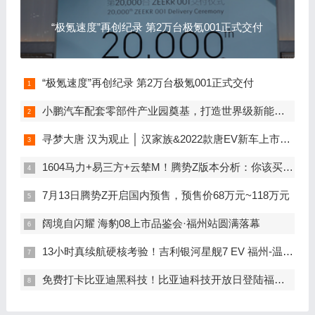
“极氪速度”再创纪录 第2万台极氪001正式交付
“极氪速度”再创纪录 第2万台极氪001正式交付
小鹏汽车配套零部件产业园奠基，打造世界级新能源智能汽车集群
寻梦大唐 汉为观止 │ 汉家族&2022款唐EV新车上市发布会，敬请期待！
1604马力+易三方+云辇M！腾势Z版本分析：你该买谁？
7月13日腾势Z开启国内预售，预售价68万元~118万元
阔境自闪耀 海豹08上市品鉴会·福州站圆满落幕
13小时真续航硬核考验！吉利银河星舰7 EV 福州-温州长测达成率92.73%
免费打卡比亚迪黑科技！比亚迪科技开放日登陆福州车展