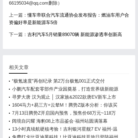
66195034@qq.com删除）
上一篇：
懂车帝联合汽车流通协会发布报告：燃油车用户合
资偏好率是新能源车5倍
下一篇：
吉利汽车5月销量89070辆 新能源渗透率创新高
相关文章
“极氪速度”再创纪录 第2万台极氪001正式交付
小鹏汽车配套零部件产业园奠基，打造世界级新能源
智能汽车集群
寻梦大唐 汉为观止 │ 汉家族&2022款唐EV新车上市
发布会，敬请期待！
1604马力+易三方+云辇M！腾势Z版本分析：你该买
谁？
7月13日腾势Z开启国内预售，预售价68万元~118万
元
阔境自闪耀 海豹08上市品鉴会·福州站圆满落幕
13小时真续航硬核考验！吉利银河星舰7 EV 福州-温
州长测达成率92.73%
免费打卡比亚迪黑科技！比亚迪科技开放日登陆福州