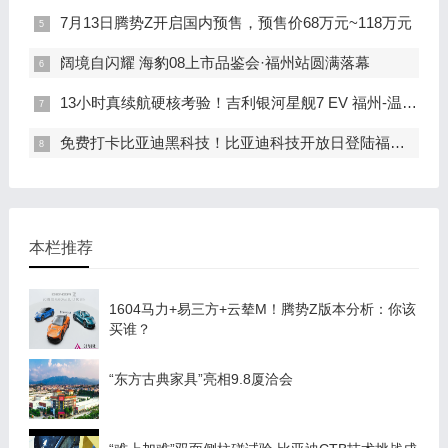
7月13日腾势Z开启国内预售，预售价68万元~118万元
阔境自闪耀 海豹08上市品鉴会·福州站圆满落幕
13小时真续航硬核考验！吉利银河星舰7 EV 福州-温州长测达成率92.73%
免费打卡比亚迪黑科技！比亚迪科技开放日登陆福州车展
本栏推荐
1604马力+易三方+云辇M！腾势Z版本分析：你该
买谁？
“东方古典家具”亮相9.8厦洽会