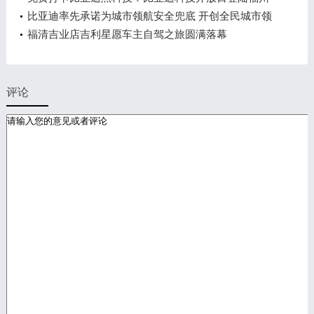
车展
比亚迪率先承诺为城市领航安全兜底 开创全民城市领
航时代
福清吉业店吉利星愿车主自驾之旅圆满落幕
评论