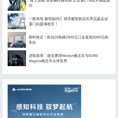
“难上加难”双面侧柱碰试验 比亚迪CTB技术挑战成
功
一眼来电 极智如05 ▏领克极智新品先享品鉴会@
厦门站圆满收官！
限时抢定！欧拉闪电猫2000元订金直抵5000元购
车款
进取新境，捷尼赛思Neolun概念车与GV60
Magma概念车全球首秀