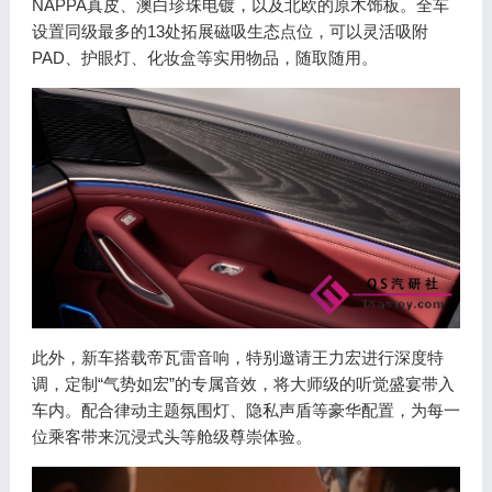
NAPPA真皮、澳白珍珠电镀，以及北欧的原木饰板。全车
设置同级最多的13处拓展磁吸生态点位，可以灵活吸附
PAD、护眼灯、化妆盒等实用物品，随取随用。
此外，新车搭载帝瓦雷音响，特别邀请王力宏进行深度特
调，定制“气势如宏”的专属音效，将大师级的听觉盛宴带入
车内。配合律动主题氛围灯、隐私声盾等豪华配置，为每一
位乘客带来沉浸式头等舱级尊崇体验。