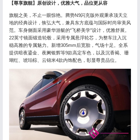
【尊享旗舰】原创设计，优雅大气，品位更从容
旗舰之美，不止一眼惊艳。腾势N9闪充版外观秉承顶天立
地的经典设计，恢弘大气，兼具东方底蕴与国际时尚审美风
范。车身侧面采用豪华游艇的“飞桥美学”设计，优雅舒展。
22英寸镜面锻造轮毂，采用专属悬浮轮芯，为整车注入沉
稳高雅的专属魅力。新增305mm后宽胎，气场十足。全系
提供暗夜鎏金、夜阑银辉等9款高定车色，以及沉香褐、珊
瑚红、琥珀棕、云锦米4款内饰配色，彰显尊贵品位。