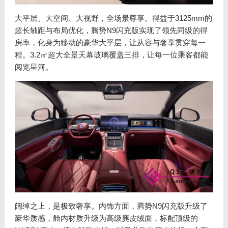
大平层、大空间、大视野，全场景尊享。得益于3125mm的
超长轴距与布局优化，腾势N9闪充版实现了领先同级的得
房率，化身为移动的豪华大平层，让从容与奢享贯穿每一
程。3.2㎡超大全景天幕玻璃覆盖三排，让每一位乘客都能
阅览星河。
阔绰之上，是极致奢享。内饰方面，腾势N9闪充版升级了
豪华质感，舱内材质升级为高级麂皮绒面，标配顶级的