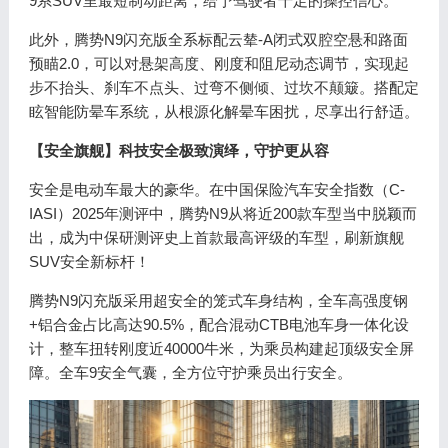
9系SUV里最短制动距离，给予驾驶者十足的操控信心。
此外，腾势N9闪充版全系标配云辇-A闭式双腔空悬和路面
预瞄2.0，可以对悬架高度、刚度和阻尼动态调节，实现起
步不抬头、刹车不点头、过弯不侧倾、过坎不颠簸。搭配定
眩智能防晕车系统，从根源化解晕车困扰，尽享出行舒适。
【安全旗舰】科技安全极致演绎，守护更从容
安全是电动车最大的豪华。在中国保险汽车安全指数（C-
IASI）2025年测评中，腾势N9从将近200款车型当中脱颖而
出，成为中保研测评史上首款最高评级的车型，刷新旗舰
SUV安全新标杆！
腾势N9闪充版采用超安全的笼式车身结构，全车高强度钢
+铝合金占比高达90.5%，配合混动CTB电池车身一体化设
计，整车扭转刚度近40000牛米，为乘员构建起顶级安全屏
障。全车9安全气囊，全方位守护乘员出行安全。