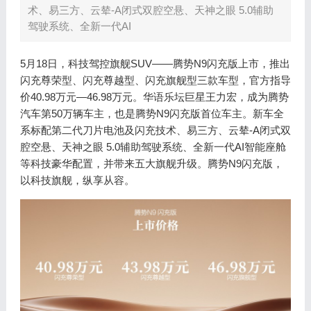
术、易三方、云辇-A闭式双腔空悬、天神之眼 5.0辅助
驾驶系统、全新一代AI
5月18日，科技驾控旗舰SUV——腾势N9闪充版上市，推出
闪充尊荣型、闪充尊越型、闪充旗舰型三款车型，官方指导
价40.98万元—46.98万元。华语乐坛巨星王力宏，成为腾势
汽车第50万辆车主，也是腾势N9闪充版首位车主。新车全
系标配第二代刀片电池及闪充技术、易三方、云辇-A闭式双
腔空悬、天神之眼 5.0辅助驾驶系统、全新一代AI智能座舱
等科技豪华配置，并带来五大旗舰升级。腾势N9闪充版，
以科技旗舰，纵享从容。