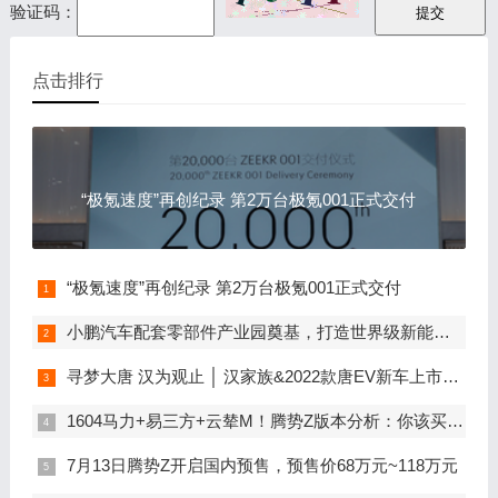
验证码：
点击排行
“极氪速度”再创纪录 第2万台极氪001正式交付
“极氪速度”再创纪录 第2万台极氪001正式交付
小鹏汽车配套零部件产业园奠基，打造世界级新能源智能汽车集群
寻梦大唐 汉为观止 │ 汉家族&2022款唐EV新车上市发布会，敬请期待！
1604马力+易三方+云辇M！腾势Z版本分析：你该买谁？
7月13日腾势Z开启国内预售，预售价68万元~118万元