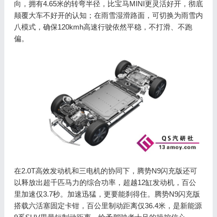
向，拥有4.65米的转弯半径，比宝马MINI更灵活好开，彻底
颠覆大车不好开的认知；在雨雪湿滑路面，可切换为雨雪内
八模式，确保120kmh高速行驶依然平稳，不打滑、不跑
偏。
在2.0T高效发动机和三电机的协同下，腾势N9闪充版还可
以释放出超千匹马力的综合功率，超越12缸发动机，百公
里加速仅3.7秒。加速迅猛，更要能刹得住。腾势N9闪充版
搭载六活塞固定卡钳，百公里制动距离仅36.4米，是新能源