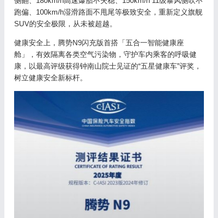
侧翻、180km/h高速爆胎不失稳、150km/h 11级暴风侧吹不
跑偏、100km/h湿滑路面不甩尾等极致安全，重新定义旗舰
SUV的安全极限，从未被超越。
健康安全上，腾势N9闪充版首搭「五合一智能健康座
舱」，有效隔离各类空气污染物，守护车内乘客的呼吸健
康，以最高评级获得钟南山院士见证的“五星健康车”评奖，
树立健康安全新标杆。