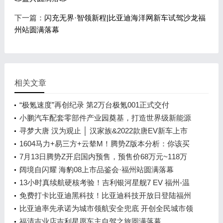
下一篇：
闪充无界·智领新程|比亚迪海洋网新车试驾沙龙福
州站圆满落幕
相关文章
“极氪速度”再创纪录 第2万台极氪001正式交付
小鹏汽车配套零部件产业园奠基，打造世界级新能源
智能汽车集群
寻梦大唐 汉为观止 │ 汉家族&2022款唐EV新车上市
发布会，敬请期待！
1604马力+易三方+云辇M！腾势Z版本分析：你该买
谁？
7月13日腾势Z开启国内预售，预售价68万元~118万
元
阔境自闪耀 海豹08上市品鉴会·福州站圆满落幕
13小时真续航硬核考验！吉利银河星舰7 EV 福州-温
州长测达成率92.73%
免费打卡比亚迪黑科技！比亚迪科技开放日登陆福州
车展
比亚迪率先承诺为城市领航安全兜底 开创全民城市领
航时代
福清吉业店吉利星愿车主自驾之旅圆满落幕