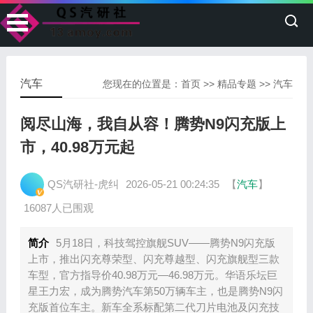
汽车
您现在的位置是：
首页
>>
精品专题
>>
汽车
阅尽山海，我自从容！腾势N9闪充版上
市，40.98万元起
QS汽研社-虎纠
2026-05-21 00:24:35
【
汽车
】
16087人已围观
简介
5月18日，科技驾控旗舰SUV——腾势N9闪充版
上市，推出闪充尊荣型、闪充尊越型、闪充旗舰型三款
车型，官方指导价40.98万元—46.98万元。华语乐坛巨
星王力宏，成为腾势汽车第50万辆车主，也是腾势N9闪
充版首位车主。新车全系标配第二代刀片电池及闪充技