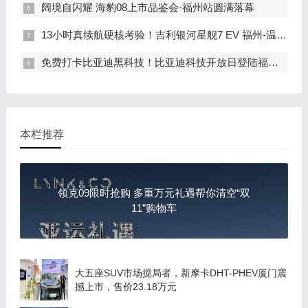
阔境自闪耀 海豹08上市品鉴会·福州站圆满落幕
13小时真续航硬核考验！吉利银河星舰7 EV 福州-温州长测达成率92.73%
免费打卡比亚迪黑科技！比亚迪科技开放日登陆福州车展
本栏推荐
领克09限时抢购 多重万元礼遇帮你清空“双
11”购物车
大五座SUV市场搅局者，新摩卡DHT-PHEV厦门震
撼上市，售价23.18万元