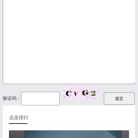
验证码：
点击排行