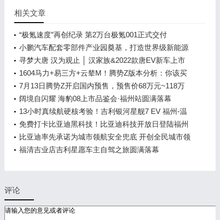
相关文章
“极氪速度”再创纪录 第2万台极氪001正式交付
小鹏汽车配套零部件产业园奠基，打造世界级新能源
智能汽车集群
寻梦大唐 汉为观止 │ 汉家族&2022款唐EV新车上市
发布会，敬请期待！
1604马力+易三方+云辇M！腾势Z版本分析：你该买
谁？
7月13日腾势Z开启国内预售，预售价68万元~118万
元
阔境自闪耀 海豹08上市品鉴会·福州站圆满落幕
13小时真续航硬核考验！吉利银河星舰7 EV 福州-温
州长测达成率92.73%
免费打卡比亚迪黑科技！比亚迪科技开放日登陆福州
车展
比亚迪率先承诺为城市领航安全兜底 开创全民城市领
航时代
福清吉业店吉利星愿车主自驾之旅圆满落幕
评论