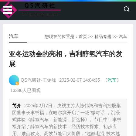
汽车
您现在的位置是：
首页
>>
精品专题
>>
汽车
亚冬运动会的亮相，吉利醇氢汽车的发
展
QS汽研社-王铭峰
2025-02-07 14:04:35
【
汽车
】
13386人已围观
简介
2025年2月7日，央视主持人陈伟鸿和吉利控股集
团董事长李书福，在哈尔滨开启了一场”微对话“，沉浸
式体验《醇氢汽车：新能源，新选择》。节目中，李书
福介绍了醇氢汽车的新技术，经历技术探索、初步应
用、难点攻克、高效节能四大阶段，“超醇电混”技术越