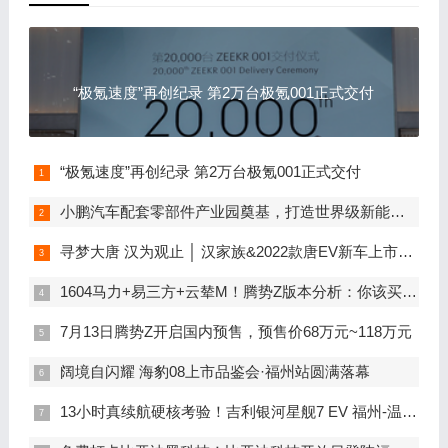
“极氪速度”再创纪录 第2万台极氪001正式交付
“极氪速度”再创纪录 第2万台极氪001正式交付
小鹏汽车配套零部件产业园奠基，打造世界级新能源智能汽车集群
寻梦大唐 汉为观止 │ 汉家族&2022款唐EV新车上市发布会，敬请期待！
1604马力+易三方+云辇M！腾势Z版本分析：你该买谁？
7月13日腾势Z开启国内预售，预售价68万元~118万元
阔境自闪耀 海豹08上市品鉴会·福州站圆满落幕
13小时真续航硬核考验！吉利银河星舰7 EV 福州-温州长测达成率92.73%