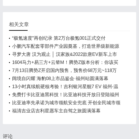
相关文章
“极氪速度”再创纪录 第2万台极氪001正式交付
小鹏汽车配套零部件产业园奠基，打造世界级新能源
智能汽车集群
寻梦大唐 汉为观止 │ 汉家族&2022款唐EV新车上市
发布会，敬请期待！
1604马力+易三方+云辇M！腾势Z版本分析：你该买
谁？
7月13日腾势Z开启国内预售，预售价68万元~118万
元
阔境自闪耀 海豹08上市品鉴会·福州站圆满落幕
13小时真续航硬核考验！吉利银河星舰7 EV 福州-温
州长测达成率92.73%
免费打卡比亚迪黑科技！比亚迪科技开放日登陆福州
车展
比亚迪率先承诺为城市领航安全兜底 开创全民城市领
航时代
福清吉业店吉利星愿车主自驾之旅圆满落幕
评论