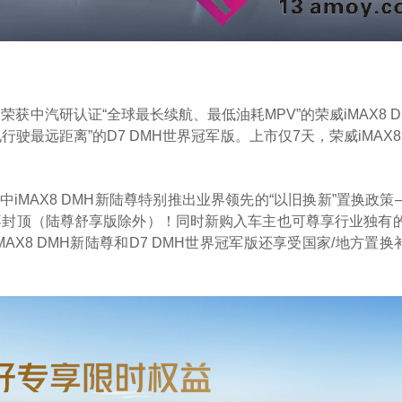
获中汽研认证“全球最长续航、最低油耗MPV”的荣威iMAX8 D
最远距离”的D7 DMH世界冠军版。上市仅7天，荣威iMAX8 
MAX8 DMH新陆尊特别推出业界领先的“以旧换新”置换政策
不封顶（陆尊舒享版除外）！同时新购入车主也可尊享行业独有的
AX8 DMH新陆尊和D7 DMH世界冠军版还享受国家/地方置换