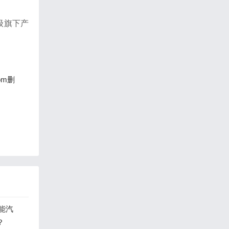
级旗下产
om删
能汽
？