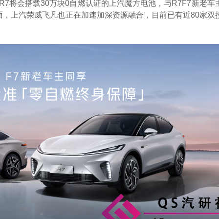
7将会搭载30万块0自燃认证的上汽魔方电池，与R7F7新老车
面，上汽荣威飞凡也正在加速加深资源融合，目前已有近80家双