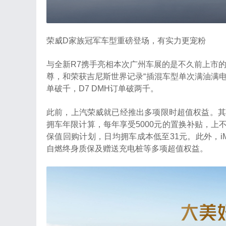
荣威D家族冠军车型重磅登场，有实力更宠粉
与全新R7携手亮相本次广州车展的是不久前上市的荣
尊，和荣获吉尼斯世界记录“插混车型单次满油满电行驶
单破千，D7 DMH订单破两千。
此前，上汽荣威就已经推出多项限时超值权益。其中i
拥车年限计算，每年享受5000元的置换补贴，上
保值回购计划，日均拥车成本低至31元。此外，iM
自燃终身质保及赠送充电桩等多项超值权益。