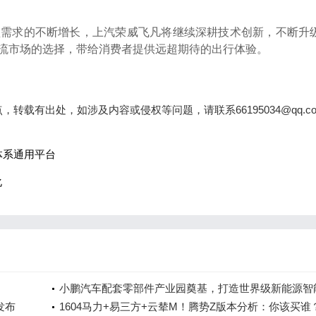
型需求的不断增长，上汽荣威飞凡将继续深耕技术创新，不断升
流市场的选择，带给消费者提供远超期待的出行体验。
载有出处，如涉及内容或侵权等问题，请联系66195034@qq.c
体系通用平台
化
小鹏汽车配套零部件产业园奠基，打造世界级新能源智
发布
车集群
1604马力+易三方+云辇M！腾势Z版本分析：你该买谁