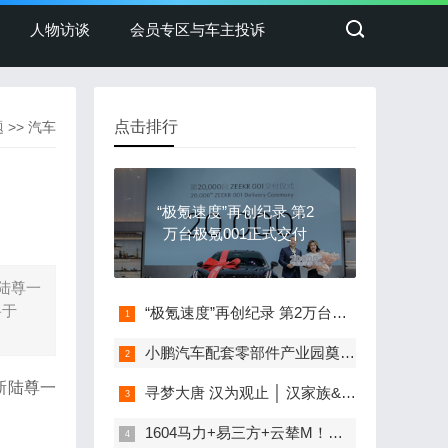
人物访谈
会员专区与车主投诉
点击排行
题
>>
汽车
“极氪速度”再创纪录 第2
万台极氪001正式交付
新陆尊一
将于
“极氪速度”再创纪录 第2万台极氪001正式交付
小鹏汽车配套零部件产业园奠基，打造世界级新能源智能汽车集群
H新陆尊一
寻梦大唐 汉为观止 │ 汉家族&2022款唐EV新车上市发布会，敬请期待！
1604马力+易三方+云辇M！腾势Z版本分析：你该买谁？