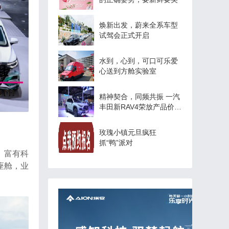
焕新出发，蔚来全系车型
试驾会正式开启
水到，心到，可口可乐爱
心送到方舱实验室
精神契合，同频共振 一汽
丰田新RAV4荣放产品价值
再进阶
玫瑰小镇元旦疯狂
抓“鸭”派对
、富有科
座舱，业