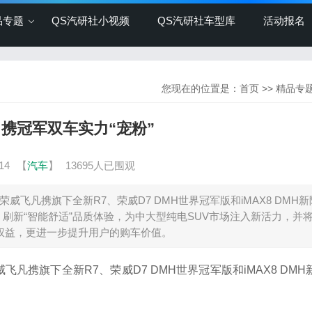
品专题
QS汽研社小视频
QS汽研社车型库
活动报名
您现在的位置是：
首页
>>
精品专
携冠军双车实力“宠粉”
14
【
汽车
】
13695人已围观
荣威飞凡携旗下全新R7、荣威D7 DMH世界冠军版和iMAX8 DMH
刷新“智能舒适”品质体验，为中大型纯电SUV市场注入新活力，并
后权益，更进一步提升用户的购车价值。
飞凡携旗下全新R7、荣威D7 DMH世界冠军版和iMAX8 DM