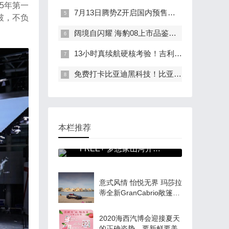
5年第一
7月13日腾势Z开启国内预售，预售价68万元~118万元
破，不负
阔境自闪耀 海豹08上市品鉴会·福州站圆满落幕
13小时真续航硬核考验！吉利银河星舰7 EV 福州-温州长测达成率92.73%
免费打卡比亚迪黑科技！比亚迪科技开放日登陆福州车展
本栏推荐
岚图上海车展首发
FREE+ 梦想家山河开启
预订
意式风情 怡悦无界 玛莎拉
蒂全新GranCabrio敞篷跑
车
2020海西汽博会迎接夏天
的正确姿势，要新鲜要美